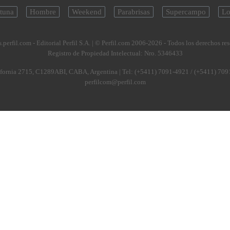
tuna
Hombre
Weekend
Parabrisas
Supercampo
Lo
.perfil.com - Editorial Perfil S.A.
| © Perfil.com 2006-2026 - Todos los derechos re
Registro de Propiedad Intelectual: Nro. 5346433
fornia 2715
,
C1289ABI
,
CABA, Argentina
| Tel:
(+5411) 7091-4921
/
(+5411) 709
perfilcom@perfil.com