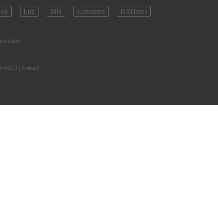
ok
Luz
Mía
Lunateen
BATimes
servados
1-4922
| E-mail: