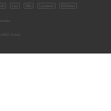
ok
Luz
Mía
Lunateen
BATimes
servados
1-4922
| E-mail: