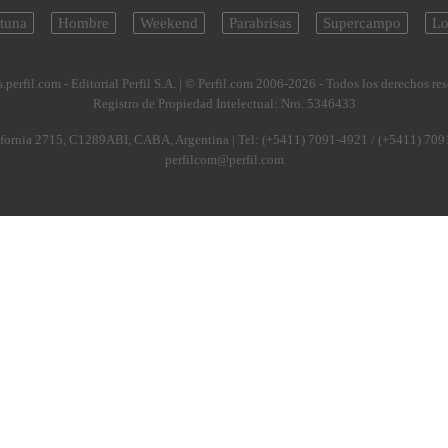
tuna
Hombre
Weekend
Parabrisas
Supercampo
Lo
.perfil.com - Editorial Perfil S.A.
| © Perfil.com 2006-2026 - Todos los derechos re
Registro de Propiedad Intelectual: Nro. 5346433
fornia 2715
,
C1289ABI
,
CABA, Argentina
| Tel:
(+5411) 7091-4921
/
(+5411) 709
perfilcom@perfil.com