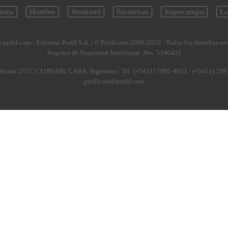
tuna
Hombre
Weekend
Parabrisas
Supercampo
Lo
.perfil.com - Editorial Perfil S.A.
| © Perfil.com 2006-2026 - Todos los derechos re
Registro de Propiedad Intelectual: Nro. 5346433
fornia 2715
,
C1289ABI
,
CABA, Argentina
| Tel:
(+5411) 7091-4921
/
(+5411) 709
perfilcom@perfil.com