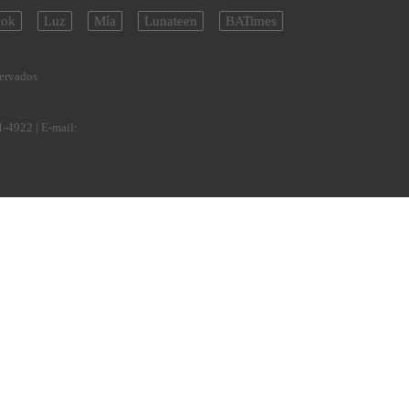
ok
Luz
Mía
Lunateen
BATimes
servados
1-4922
| E-mail: