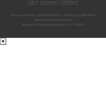
Mía
Lunateen
BATimes
noticias.perfil.com - Editorial Perfil S.A.
| © Perfil.com 2006-2026 -
Todos los derechos reservados
Registro de Propiedad Intelectual: Nro. 5346433