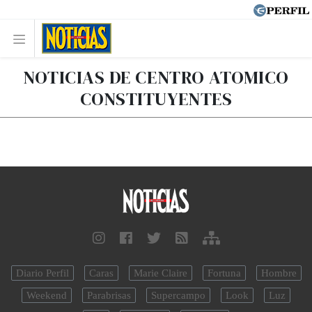
NOTICIAS DE CENTRO ATOMICO
CONSTITUYENTES
Diario Perfil
Caras
Marie Claire
Fortuna
Hombre
Weekend
Parabrisas
Supercampo
Look
Luz