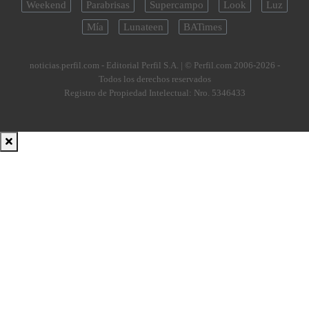
Weekend
Parabrisas
Supercampo
Look
Luz
Mía
Lunateen
BATimes
noticias.perfil.com - Editorial Perfil S.A.
| © Perfil.com 2006-2026 -
Todos los derechos reservados
Registro de Propiedad Intelectual: Nro. 5346433