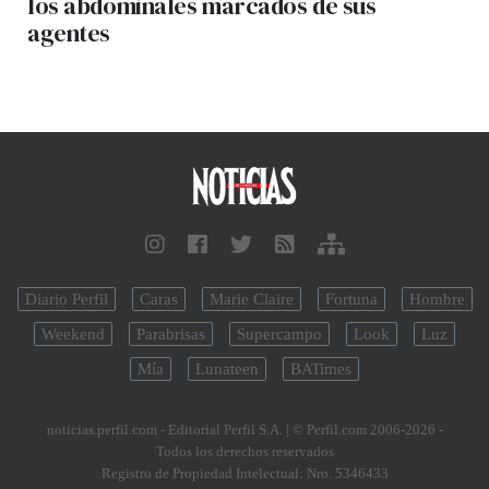
los abdominales marcados de sus
agentes
Diario Perfil
Caras
Marie Claire
Fortuna
Hombre
Weekend
Parabrisas
Supercampo
Look
Luz
Mía
Lunateen
BATimes
noticias.perfil.com - Editorial Perfil S.A.
| © Perfil.com 2006-2026 -
Todos los derechos reservados
Registro de Propiedad Intelectual: Nro. 5346433