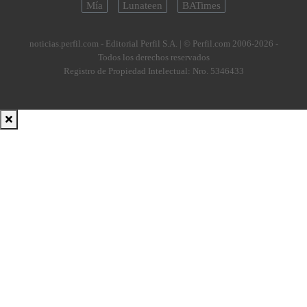
Mía
Lunateen
BATimes
noticias.perfil.com - Editorial Perfil S.A.
| © Perfil.com 2006-2026 -
Todos los derechos reservados
Registro de Propiedad Intelectual: Nro. 5346433