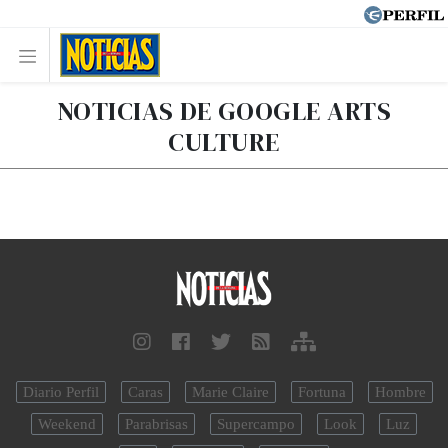
NOTICIAS DE GOOGLE ARTS
CULTURE
Diario Perfil
Caras
Marie Claire
Fortuna
Hombre
Weekend
Parabrisas
Supercampo
Look
Luz