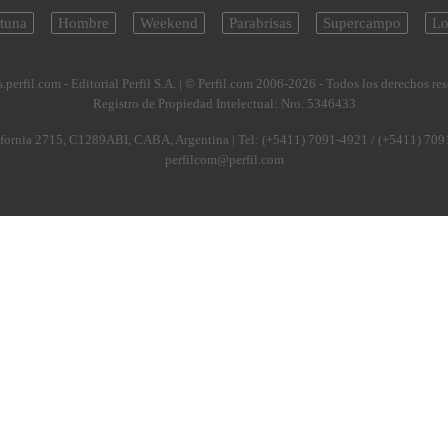
tuna
Hombre
Weekend
Parabrisas
Supercampo
Lo
.perfil.com - Editorial Perfil S.A.
| © Perfil.com 2006-2026 - Todos los derechos re
Registro de Propiedad Intelectual: Nro. 5346433
fornia 2715
,
C1289ABI
,
CABA, Argentina
| Tel:
(+5411) 7091-4921
/
(+5411) 709
perfilcom@perfil.com