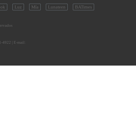
ok
Luz
Mía
Lunateen
BATimes
servados
1-4922
| E-mail: