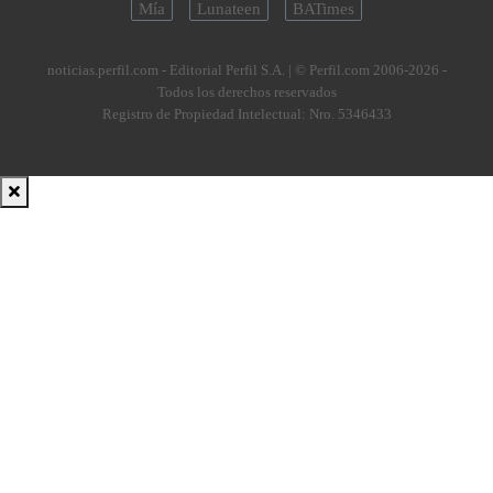
Mía
Lunateen
BATimes
noticias.perfil.com - Editorial Perfil S.A.
| © Perfil.com 2006-2026 -
Todos los derechos reservados
Registro de Propiedad Intelectual: Nro. 5346433