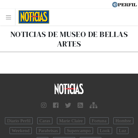
NOTICIAS DE MUSEO DE BELLAS
ARTES
Diario Perfil
Caras
Marie Claire
Fortuna
Hombre
Weekend
Parabrisas
Supercampo
Look
Luz