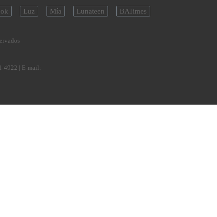
ok
Luz
Mía
Lunateen
BATimes
servados
1-4922
| E-mail: