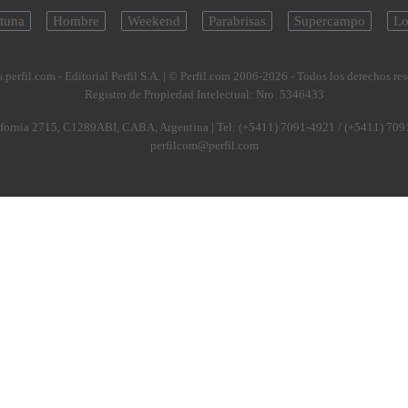
tuna
Hombre
Weekend
Parabrisas
Supercampo
Lo
.perfil.com - Editorial Perfil S.A.
| © Perfil.com 2006-2026 - Todos los derechos re
Registro de Propiedad Intelectual: Nro. 5346433
fornia 2715
,
C1289ABI
,
CABA, Argentina
| Tel:
(+5411) 7091-4921
/
(+5411) 709
perfilcom@perfil.com