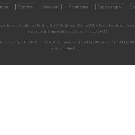
tuna
Hombre
Weekend
Parabrisas
Supercampo
Lo
.perfil.com - Editorial Perfil S.A.
| © Perfil.com 2006-2026 - Todos los derechos re
Registro de Propiedad Intelectual: Nro. 5346433
fornia 2715
,
C1289ABI
,
CABA, Argentina
| Tel:
(+5411) 7091-4921
/
(+5411) 709
perfilcom@perfil.com