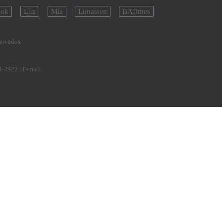
ok
Luz
Mía
Lunateen
BATimes
servados
1-4922
| E-mail: