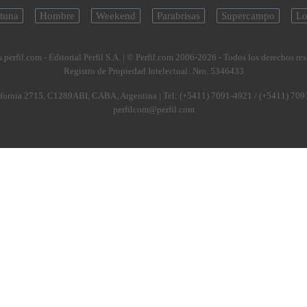
tuna
Hombre
Weekend
Parabrisas
Supercampo
Lo
.perfil.com - Editorial Perfil S.A.
| © Perfil.com 2006-2026 - Todos los derechos re
Registro de Propiedad Intelectual: Nro. 5346433
fornia 2715
,
C1289ABI
,
CABA, Argentina
| Tel:
(+5411) 7091-4921
/
(+5411) 709
perfilcom@perfil.com