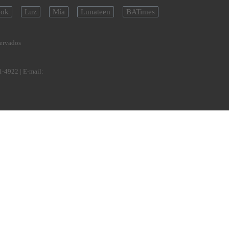
ok
Luz
Mía
Lunateen
BATimes
servados
1-4922
| E-mail: