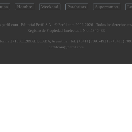
tuna
Hombre
Weekend
Parabrisas
Supercampo
Lo
.perfil.com - Editorial Perfil S.A.
| © Perfil.com 2006-2026 - Todos los derechos re
Registro de Propiedad Intelectual: Nro. 5346433
fornia 2715
,
C1289ABI
,
CABA, Argentina
| Tel:
(+5411) 7091-4921
/
(+5411) 709
perfilcom@perfil.com