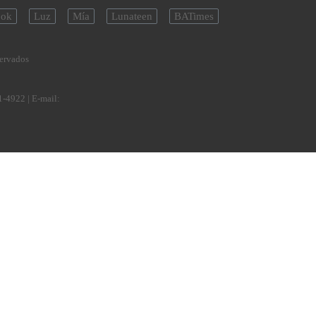
ok
Luz
Mía
Lunateen
BATimes
servados
1-4922
| E-mail: