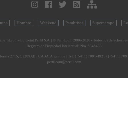
tuna
Hombre
Weekend
Parabrisas
Supercampo
Lo
.perfil.com - Editorial Perfil S.A.
| © Perfil.com 2006-2026 - Todos los derechos re
Registro de Propiedad Intelectual: Nro. 5346433
fornia 2715
,
C1289ABI
,
CABA, Argentina
| Tel:
(+5411) 7091-4921
/
(+5411) 709
perfilcom@perfil.com