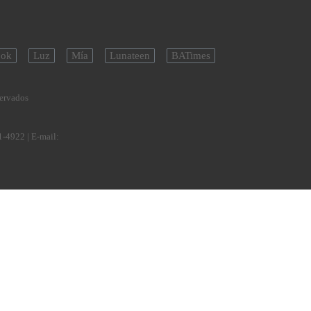
ok
Luz
Mía
Lunateen
BATimes
servados
1-4922
| E-mail: