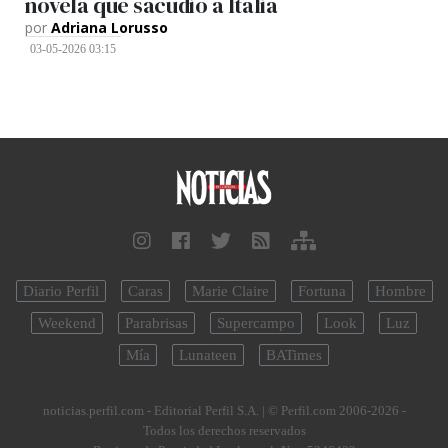
novela que sacudió a Italia
por
Adriana Lorusso
03-05-2026 03:15
Diario Perfil
Caras
Marie Claire
Fortuna
Hombre
Weekend
Parabrisas
Supercampo
Look
Luz
Mía
Lunateen
BATimes
noticias.perfil.com - Editorial Perfil S.A.
| © Perfil.com 2006-2026 -
Todos los derechos reservados