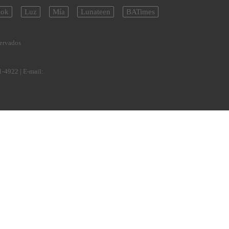
ok
Luz
Mía
Lunateen
BATimes
servados
1-4922
| E-mail: