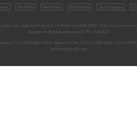
tuna
Hombre
Weekend
Parabrisas
Supercampo
Lo
.perfil.com - Editorial Perfil S.A.
| © Perfil.com 2006-2026 - Todos los derechos re
Registro de Propiedad Intelectual: Nro. 5346433
fornia 2715
,
C1289ABI
,
CABA, Argentina
| Tel:
(+5411) 7091-4921
/
(+5411) 709
perfilcom@perfil.com