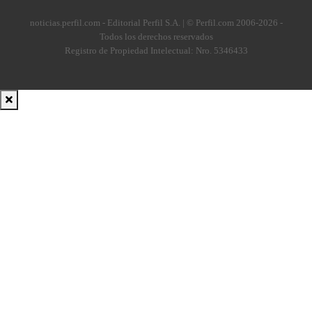
noticias.perfil.com - Editorial Perfil S.A.
| © Perfil.com 2006-2026 -
Todos los derechos reservados
Registro de Propiedad Intelectual: Nro. 5346433