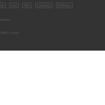
ok
Luz
Mía
Lunateen
BATimes
servados
1-4922
| E-mail: