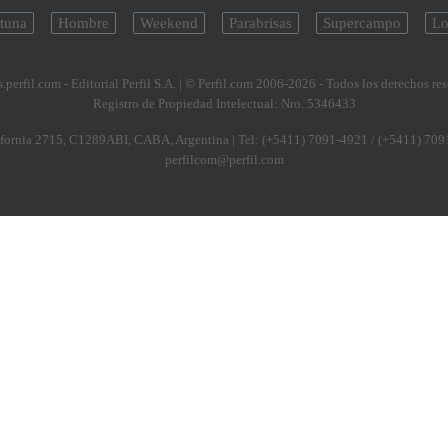
tuna
Hombre
Weekend
Parabrisas
Supercampo
Lo
.perfil.com - Editorial Perfil S.A.
| © Perfil.com 2006-2026 - Todos los derechos re
Registro de Propiedad Intelectual: Nro. 5346433
fornia 2715
,
C1289ABI
,
CABA, Argentina
| Tel:
(+5411) 7091-4921
/
(+5411) 709
perfilcom@perfil.com