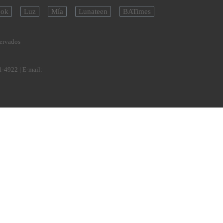
ok
Luz
Mía
Lunateen
BATimes
servados
1-4922
| E-mail: