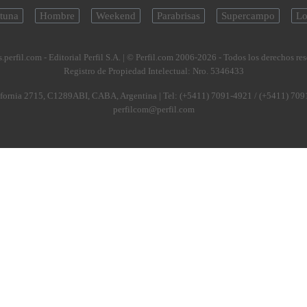
tuna
Hombre
Weekend
Parabrisas
Supercampo
Lo
.perfil.com - Editorial Perfil S.A.
| © Perfil.com 2006-2026 - Todos los derechos re
Registro de Propiedad Intelectual: Nro. 5346433
fornia 2715
,
C1289ABI
,
CABA, Argentina
| Tel:
(+5411) 7091-4921
/
(+5411) 709
perfilcom@perfil.com