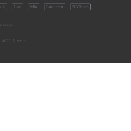
ok
Luz
Mía
Lunateen
BATimes
servados
1-4922
| E-mail: