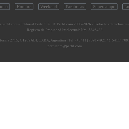
tuna
Hombre
Weekend
Parabrisas
Supercampo
Lo
.perfil.com - Editorial Perfil S.A.
| © Perfil.com 2006-2026 - Todos los derechos re
Registro de Propiedad Intelectual: Nro. 5346433
fornia 2715
,
C1289ABI
,
CABA, Argentina
| Tel:
(+5411) 7091-4921
/
(+5411) 709
perfilcom@perfil.com