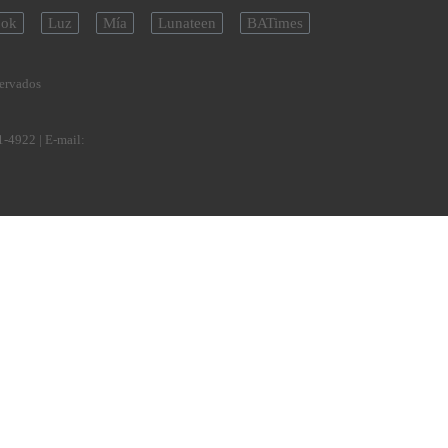
ok
Luz
Mía
Lunateen
BATimes
servados
1-4922
| E-mail: