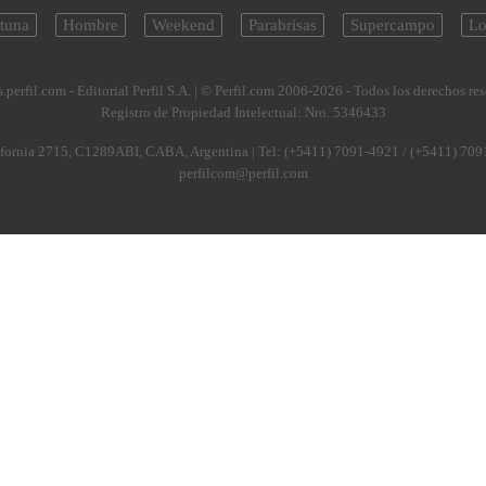
tuna
Hombre
Weekend
Parabrisas
Supercampo
Lo
.perfil.com - Editorial Perfil S.A.
| © Perfil.com 2006-2026 - Todos los derechos re
Registro de Propiedad Intelectual: Nro. 5346433
fornia 2715
,
C1289ABI
,
CABA, Argentina
| Tel:
(+5411) 7091-4921
/
(+5411) 709
perfilcom@perfil.com