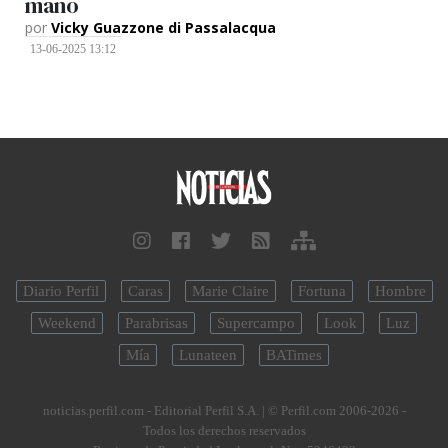
mano
por
Vicky Guazzone di Passalacqua
13-06-2025 13:12
Diario Perfil
Caras
Marie Claire
Fortuna
Hombre
Weekend
Parabrisas
Supercampo
Look
Luz
Mía
Lunateen
BATimes
noticias.perfil.com - Editorial Perfil S.A.
| © Perfil.com 2006-2026 -
Todos los derechos reservados