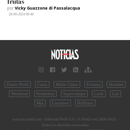
frutas
por
Vicky Guazzone di Passalacqua
28-09-2024 09:40
Diario Perfil
Caras
Marie Claire
Fortuna
Hombre
Weekend
Parabrisas
Supercampo
Look
Luz
Mía
Lunateen
BATimes
noticias.perfil.com - Editorial Perfil S.A.
| © Perfil.com 2006-2026 -
Todos los derechos reservados