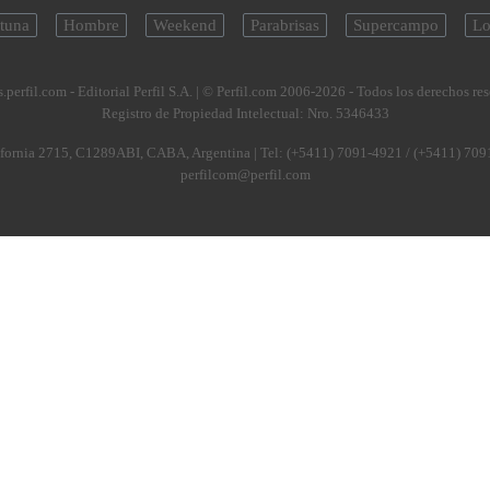
tuna
Hombre
Weekend
Parabrisas
Supercampo
Lo
.perfil.com - Editorial Perfil S.A.
| © Perfil.com 2006-2026 - Todos los derechos re
Registro de Propiedad Intelectual: Nro. 5346433
fornia 2715
,
C1289ABI
,
CABA, Argentina
| Tel:
(+5411) 7091-4921
/
(+5411) 709
perfilcom@perfil.com