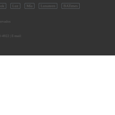
ok
Luz
Mía
Lunateen
BATimes
servados
1-4922
| E-mail: