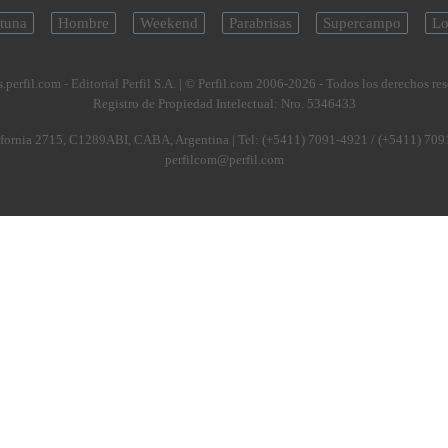
tuna
Hombre
Weekend
Parabrisas
Supercampo
Lo
.perfil.com - Editorial Perfil S.A.
| © Perfil.com 2006-2026 - Todos los derechos re
Registro de Propiedad Intelectual: Nro. 5346433
fornia 2715
,
C1289ABI
,
CABA, Argentina
| Tel:
(+5411) 7091-4921
/
(+5411) 709
perfilcom@perfil.com