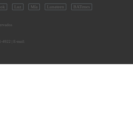
ok
Luz
Mía
Lunateen
BATimes
servados
1-4922
| E-mail: