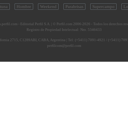
tuna
Hombre
Weekend
Parabrisas
Supercampo
Lo
.perfil.com - Editorial Perfil S.A.
| © Perfil.com 2006-2026 - Todos los derechos re
Registro de Propiedad Intelectual: Nro. 5346433
fornia 2715
,
C1289ABI
,
CABA, Argentina
| Tel:
(+5411) 7091-4921
/
(+5411) 709
perfilcom@perfil.com