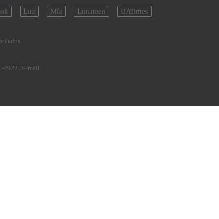
ok
Luz
Mía
Lunateen
BATimes
servados
1-4922
| E-mail: