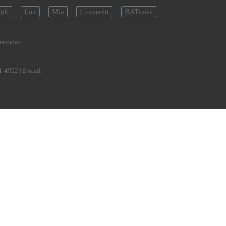
ok
Luz
Mía
Lunateen
BATimes
servados
1-4922
| E-mail: