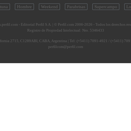
tuna
Hombre
Weekend
Parabrisas
Supercampo
Lo
.perfil.com - Editorial Perfil S.A.
| © Perfil.com 2006-2026 - Todos los derechos re
Registro de Propiedad Intelectual: Nro. 5346433
fornia 2715
,
C1289ABI
,
CABA, Argentina
| Tel:
(+5411) 7091-4921
/
(+5411) 709
perfilcom@perfil.com