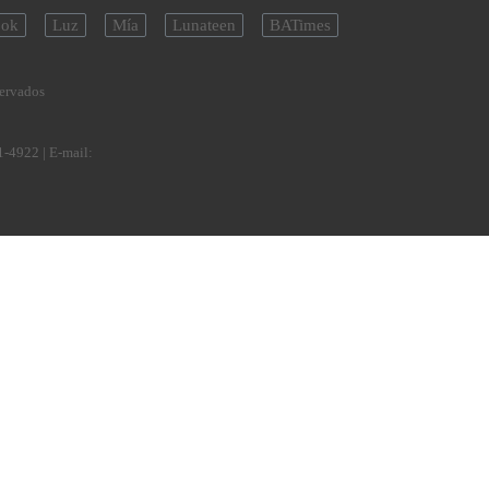
ok
Luz
Mía
Lunateen
BATimes
servados
1-4922
| E-mail: