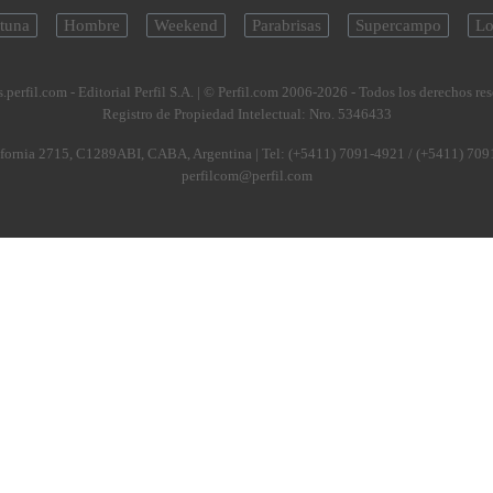
tuna
Hombre
Weekend
Parabrisas
Supercampo
Lo
.perfil.com - Editorial Perfil S.A.
| © Perfil.com 2006-2026 - Todos los derechos re
Registro de Propiedad Intelectual: Nro. 5346433
fornia 2715
,
C1289ABI
,
CABA, Argentina
| Tel:
(+5411) 7091-4921
/
(+5411) 709
perfilcom@perfil.com