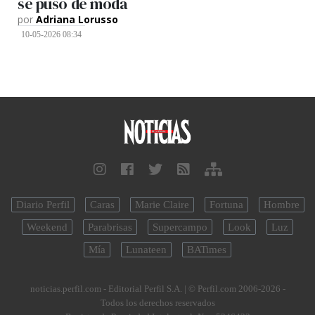
se puso de moda
por
Adriana Lorusso
10-05-2026 08:34
Diario Perfil
Caras
Marie Claire
Fortuna
Hombre
Weekend
Parabrisas
Supercampo
Look
Luz
Mía
Lunateen
BATimes
noticias.perfil.com - Editorial Perfil S.A.
| © Perfil.com 2006-2026 -
Todos los derechos reservados