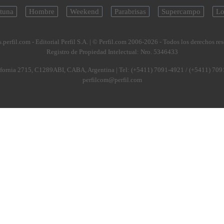
tuna
Hombre
Weekend
Parabrisas
Supercampo
Lo
.perfil.com - Editorial Perfil S.A.
| © Perfil.com 2006-2026 - Todos los derechos re
Registro de Propiedad Intelectual: Nro. 5346433
fornia 2715
,
C1289ABI
,
CABA, Argentina
| Tel:
(+5411) 7091-4921
/
(+5411) 709
perfilcom@perfil.com