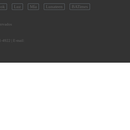
ok
Luz
Mía
Lunateen
BATimes
servados
1-4922
| E-mail: