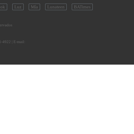
ok
Luz
Mía
Lunateen
BATimes
servados
1-4922
| E-mail: