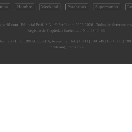
tuna
Hombre
Weekend
Parabrisas
Supercampo
Lo
.perfil.com - Editorial Perfil S.A.
| © Perfil.com 2006-2026 - Todos los derechos re
Registro de Propiedad Intelectual: Nro. 5346433
fornia 2715
,
C1289ABI
,
CABA, Argentina
| Tel:
(+5411) 7091-4921
/
(+5411) 709
perfilcom@perfil.com