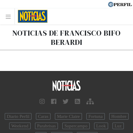
NOTICIAS DE FRANCISCO BIFO
BERARDI
Diario Perfil
Caras
Marie Claire
Fortuna
Hombre
Weekend
Parabrisas
Supercampo
Look
Luz