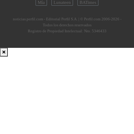
Mía
Lunateen
BATimes
noticias.perfil.com - Editorial Perfil S.A.
| © Perfil.com 2006-2026 -
Todos los derechos reservados
Registro de Propiedad Intelectual: Nro. 5346433