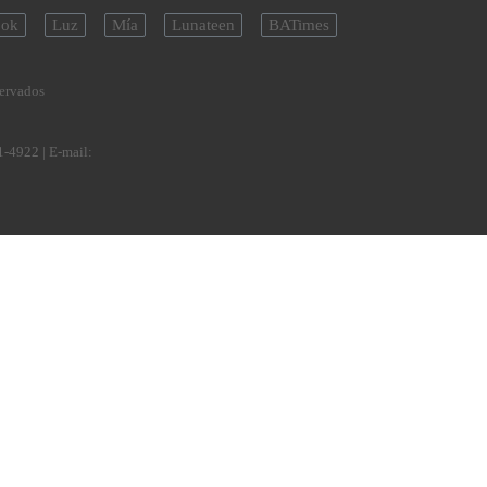
ok
Luz
Mía
Lunateen
BATimes
servados
1-4922
| E-mail: