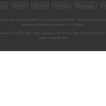
tuna
Hombre
Weekend
Parabrisas
Supercampo
Lo
.perfil.com - Editorial Perfil S.A.
| © Perfil.com 2006-2026 - Todos los derechos re
Registro de Propiedad Intelectual: Nro. 5346433
fornia 2715
,
C1289ABI
,
CABA, Argentina
| Tel:
(+5411) 7091-4921
/
(+5411) 709
perfilcom@perfil.com