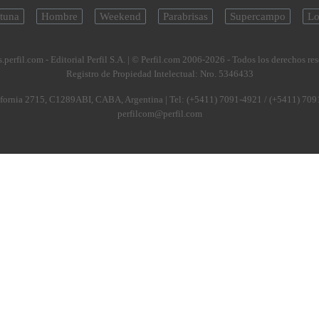
tuna
Hombre
Weekend
Parabrisas
Supercampo
Lo
.perfil.com - Editorial Perfil S.A.
| © Perfil.com 2006-2026 - Todos los derechos re
Registro de Propiedad Intelectual: Nro. 5346433
fornia 2715
,
C1289ABI
,
CABA, Argentina
| Tel:
(+5411) 7091-4921
/
(+5411) 709
perfilcom@perfil.com