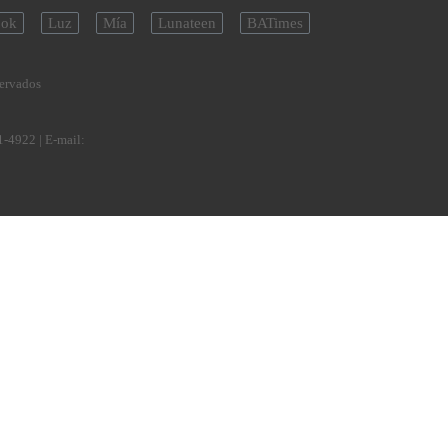
ok
Luz
Mía
Lunateen
BATimes
servados
1-4922
| E-mail: