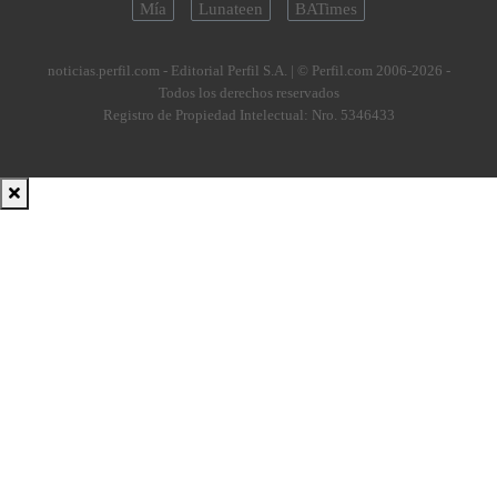
Mía
Lunateen
BATimes
noticias.perfil.com - Editorial Perfil S.A.
| © Perfil.com 2006-2026 -
Todos los derechos reservados
Registro de Propiedad Intelectual: Nro. 5346433