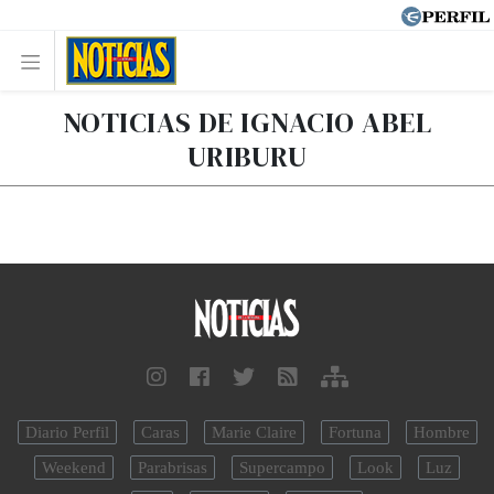
NOTICIAS DE IGNACIO ABEL
URIBURU
Diario Perfil
Caras
Marie Claire
Fortuna
Hombre
Weekend
Parabrisas
Supercampo
Look
Luz