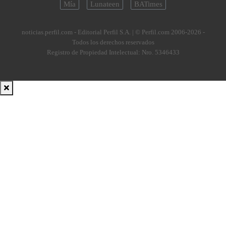
Mía
Lunateen
BATimes
noticias.perfil.com - Editorial Perfil S.A.
| © Perfil.com 2006-2026 -
Todos los derechos reservados
Registro de Propiedad Intelectual: Nro. 5346433