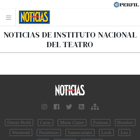
NOTICIAS DE INSTITUTO NACIONAL
DEL TEATRO
Diario Perfil
Caras
Marie Claire
Fortuna
Hombre
Weekend
Parabrisas
Supercampo
Look
Luz