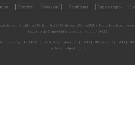
tuna
Hombre
Weekend
Parabrisas
Supercampo
Lo
.perfil.com - Editorial Perfil S.A.
| © Perfil.com 2006-2026 - Todos los derechos re
Registro de Propiedad Intelectual: Nro. 5346433
fornia 2715
,
C1289ABI
,
CABA, Argentina
| Tel:
(+5411) 7091-4921
/
(+5411) 709
perfilcom@perfil.com