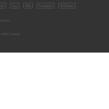
ok
Luz
Mía
Lunateen
BATimes
servados
1-4922
| E-mail: