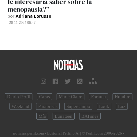
le interesaría saber sobre la
menopausia?”
por
Adriana Lorusso
20-11-2024 06:47
Diario Perfil
Caras
Marie Claire
Fortuna
Hombre
Weekend
Parabrisas
Supercampo
Look
Luz
Mía
Lunateen
BATimes
noticias.perfil.com - Editorial Perfil S.A.
| © Perfil.com 2006-2026 -