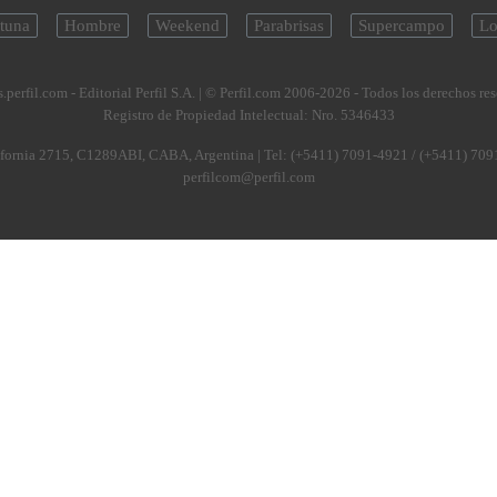
tuna
Hombre
Weekend
Parabrisas
Supercampo
Lo
.perfil.com - Editorial Perfil S.A.
| © Perfil.com 2006-2026 - Todos los derechos re
Registro de Propiedad Intelectual: Nro. 5346433
fornia 2715
,
C1289ABI
,
CABA, Argentina
| Tel:
(+5411) 7091-4921
/
(+5411) 709
perfilcom@perfil.com