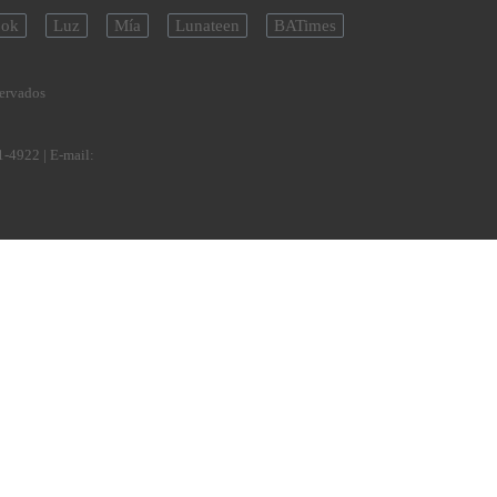
ok
Luz
Mía
Lunateen
BATimes
servados
1-4922
| E-mail: