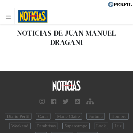
NOTICIAS DE JUAN MANUEL
DRAGANI
Diario Perfil
Caras
Marie Claire
Fortuna
Hombre
Weekend
Parabrisas
Supercampo
Look
Luz