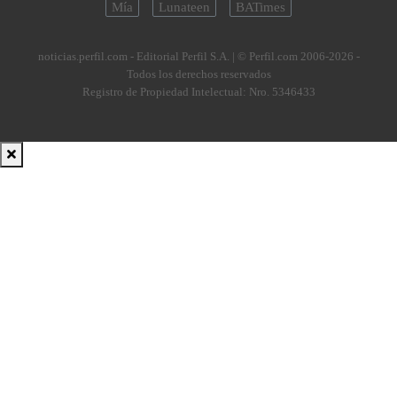
Mía
Lunateen
BATimes
noticias.perfil.com - Editorial Perfil S.A.
| © Perfil.com 2006-2026 -
Todos los derechos reservados
Registro de Propiedad Intelectual: Nro. 5346433