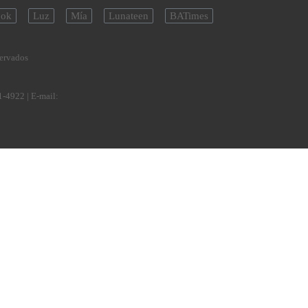
ok
Luz
Mía
Lunateen
BATimes
servados
1-4922
| E-mail: