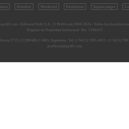
tuna
Hombre
Weekend
Parabrisas
Supercampo
Lo
.perfil.com - Editorial Perfil S.A.
| © Perfil.com 2006-2026 - Todos los derechos re
Registro de Propiedad Intelectual: Nro. 5346433
fornia 2715
,
C1289ABI
,
CABA, Argentina
| Tel:
(+5411) 7091-4921
/
(+5411) 709
perfilcom@perfil.com