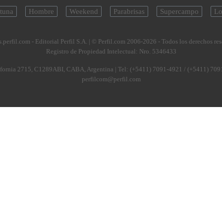
tuna
Hombre
Weekend
Parabrisas
Supercampo
Lo
.perfil.com - Editorial Perfil S.A.
| © Perfil.com 2006-2026 - Todos los derechos re
Registro de Propiedad Intelectual: Nro. 5346433
fornia 2715
,
C1289ABI
,
CABA, Argentina
| Tel:
(+5411) 7091-4921
/
(+5411) 709
perfilcom@perfil.com