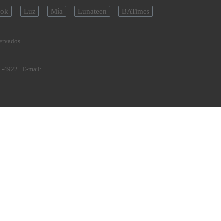
ok
Luz
Mía
Lunateen
BATimes
servados
1-4922
| E-mail: