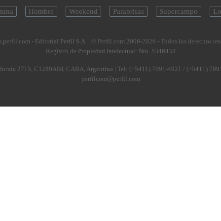
tuna
Hombre
Weekend
Parabrisas
Supercampo
Lo
.perfil.com - Editorial Perfil S.A.
| © Perfil.com 2006-2026 - Todos los derechos re
Registro de Propiedad Intelectual: Nro. 5346433
fornia 2715
,
C1289ABI
,
CABA, Argentina
| Tel:
(+5411) 7091-4921
/
(+5411) 709
perfilcom@perfil.com