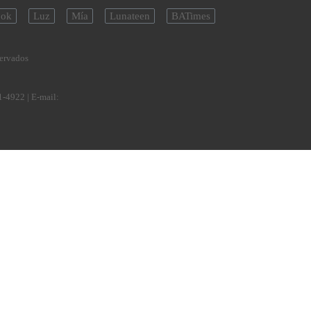
ok
Luz
Mía
Lunateen
BATimes
servados
1-4922
| E-mail: