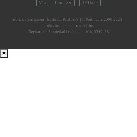
Mía
Lunateen
BATimes
noticias.perfil.com - Editorial Perfil S.A.
| © Perfil.com 2006-2026 -
Todos los derechos reservados
Registro de Propiedad Intelectual: Nro. 5346433