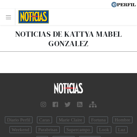
NOTICIAS DE KATTYA MABEL
GONZALEZ
Diario Perfil
Caras
Marie Claire
Fortuna
Hombre
Weekend
Parabrisas
Supercampo
Look
Luz