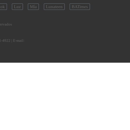
ok
Luz
Mía
Lunateen
BATimes
servados
1-4922
| E-mail: