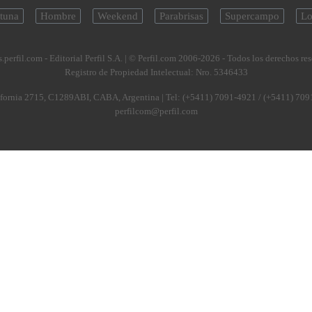
tuna
Hombre
Weekend
Parabrisas
Supercampo
Lo
.perfil.com - Editorial Perfil S.A.
| © Perfil.com 2006-2026 - Todos los derechos re
Registro de Propiedad Intelectual: Nro. 5346433
fornia 2715
,
C1289ABI
,
CABA, Argentina
| Tel:
(+5411) 7091-4921
/
(+5411) 709
perfilcom@perfil.com