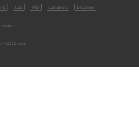
ok
Luz
Mía
Lunateen
BATimes
servados
1-4922
| E-mail: