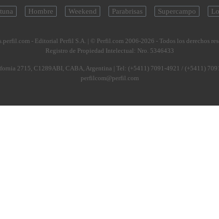
tuna
Hombre
Weekend
Parabrisas
Supercampo
Lo
.perfil.com - Editorial Perfil S.A.
| © Perfil.com 2006-2026 - Todos los derechos re
Registro de Propiedad Intelectual: Nro. 5346433
fornia 2715
,
C1289ABI
,
CABA, Argentina
| Tel:
(+5411) 7091-4921
/
(+5411) 709
perfilcom@perfil.com