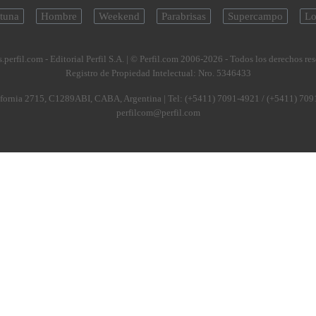
tuna
Hombre
Weekend
Parabrisas
Supercampo
Lo
.perfil.com - Editorial Perfil S.A.
| © Perfil.com 2006-2026 - Todos los derechos re
Registro de Propiedad Intelectual: Nro. 5346433
fornia 2715
,
C1289ABI
,
CABA, Argentina
| Tel:
(+5411) 7091-4921
/
(+5411) 709
perfilcom@perfil.com