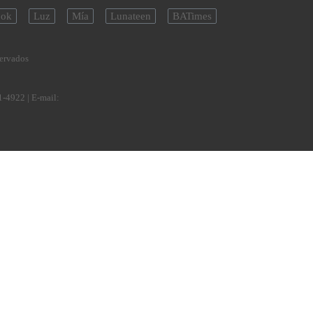
ok
Luz
Mía
Lunateen
BATimes
servados
1-4922
| E-mail: