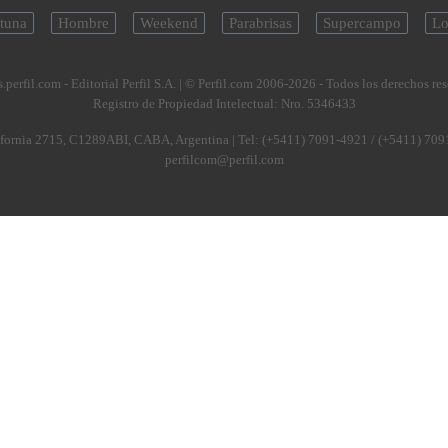
tuna
Hombre
Weekend
Parabrisas
Supercampo
Lo
.perfil.com - Editorial Perfil S.A.
| © Perfil.com 2006-2026 - Todos los derechos re
Registro de Propiedad Intelectual: Nro. 5346433
fornia 2715
,
C1289ABI
,
CABA, Argentina
| Tel:
(+5411) 7091-4921
/
(+5411) 709
perfilcom@perfil.com