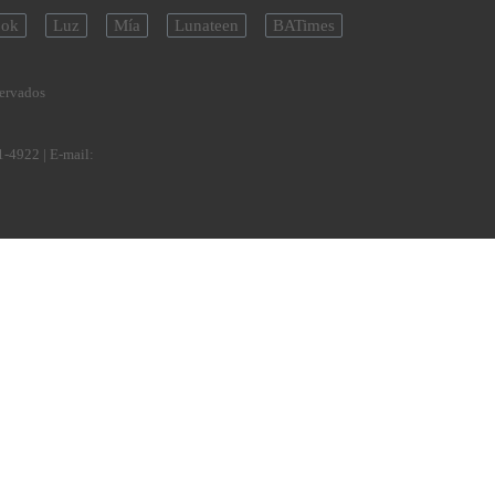
ok
Luz
Mía
Lunateen
BATimes
servados
1-4922
| E-mail: