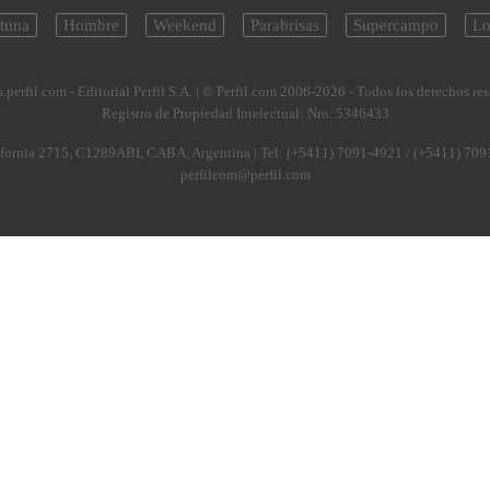
tuna
Hombre
Weekend
Parabrisas
Supercampo
Lo
.perfil.com - Editorial Perfil S.A.
| © Perfil.com 2006-2026 - Todos los derechos re
Registro de Propiedad Intelectual: Nro. 5346433
fornia 2715
,
C1289ABI
,
CABA, Argentina
| Tel:
(+5411) 7091-4921
/
(+5411) 709
perfilcom@perfil.com