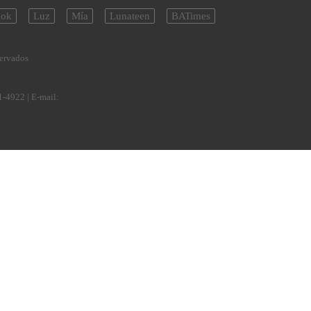
ok
Luz
Mía
Lunateen
BATimes
servados
1-4922
| E-mail: