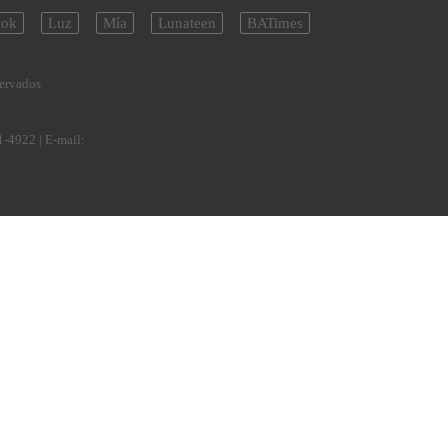
ok
Luz
Mía
Lunateen
BATimes
servados
1-4922
| E-mail: