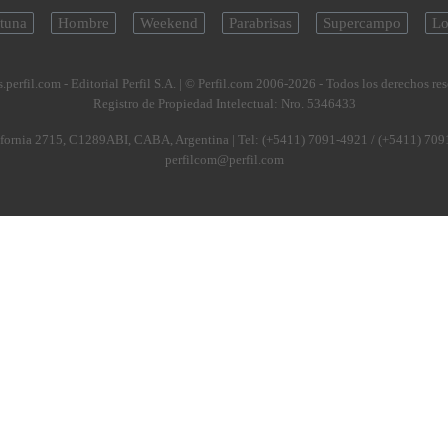
tuna
Hombre
Weekend
Parabrisas
Supercampo
Lo
.perfil.com - Editorial Perfil S.A.
| © Perfil.com 2006-2026 - Todos los derechos re
Registro de Propiedad Intelectual: Nro. 5346433
fornia 2715
,
C1289ABI
,
CABA, Argentina
| Tel:
(+5411) 7091-4921
/
(+5411) 709
perfilcom@perfil.com